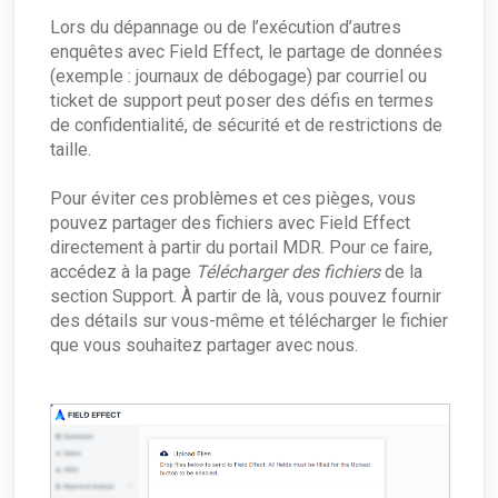
Utilisation de la console de gestion de l'appareil
Démarrage rapide : Valider votre installation de
What's the difference between Resolving and
Réponse active
Lors du dépannage ou de l’exécution d’autres
Covalence
Dismissing an ARO?
enquêtes avec Field Effect, le partage de données
Comment gérer la réponse active pour un seul
Agents de points terminaux
Validation du critère de covalence
ARO: Vulnerable Software Detected - Overview
point de endpoint ?
(exemple : journaux de débogage) par courriel ou
Exceptions au pare-feu pour les équipements
ARO : Protocole RDP observé
Événements Windows enregistrés par l'agent
Données supplémentaires
ticket de support peut poser des défis en termes
réseau et les endpoint agents
Endpoint
de confidentialité, de sécurité et de restrictions de
Tableaux de données supplémentaires -
Systèmes d'exploitation obsolètes et en fin de
taille.
vie
Tableau de données complémentaires :
Pour éviter ces problèmes et ces pièges, vous
Logiciels vulnérables
pouvez partager des fichiers avec Field Effect
directement à partir du portail MDR. Pour ce faire,
accédez à la page
Télécharger des fichiers
de la
section Support. À partir de là, vous pouvez fournir
des détails sur vous-même et télécharger le fichier
que vous souhaitez partager avec nous.