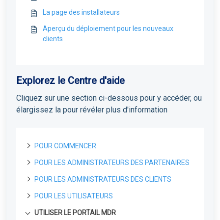
La page des installateurs
Aperçu du déploiement pour les nouveaux
clients
Explorez le Centre d'aide
Cliquez sur une section ci-dessous pour y accéder, ou
élargissez la pour révéler plus d'information
POUR COMMENCER
POUR LES ADMINISTRATEURS DES PARTENAIRES
A propos de Field Effect MDR
Comment fonctionne le Field Effect MDR
POUR LES ADMINISTRATEURS DES CLIENTS
Portail de Gestion des Licences
Niveaux de service de Field Effect MDR
Portail de gestion des licences : Vue d'ensemble
POUR LES UTILISATEURS
Pour les partenaires
Commencer
Gérer les utilisateurs LMP et les accès
Pour les partenaires : Guide de déploiement de
Premières étapes
UTILISER LE PORTAIL MDR
Gestion de vos clients
Déploiement du service MDR
Commencer
Covalence
Profil de Partenaire: Accès et Gestion