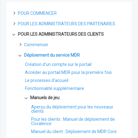
POUR COMMENCER
POUR LES ADMINISTRATEURS DES PARTENAIRES
A propos de Field Effect MDR
Comment fonctionne le Field Effect MDR
POUR LES ADMINISTRATEURS DES CLIENTS
Portail de Gestion des Licences
Niveaux de service de Field Effect MDR
Portail de gestion des licences : Vue d'ensemble
Pour les partenaires
Commencer
Gérer les utilisateurs LMP et les accès
Pour les partenaires : Guide de déploiement de
Premières étapes
Gestion de vos clients
Déploiement du service MDR
Covalence
Profil de Partenaire: Accès et Gestion
Protéger votre premier point d’accès
Le sélecteur d'organisation pour les partenaires
Création d'un compte sur le portail
Embarquer un nouveau client de licence en volume
Déploiement de votre premier capteur réseau
Le point de vue des clients pour les partenaires
Accéder au portail MDR pour la première fois
Choisissez l'appareil : Scénarios d'exemple
Paramètres par défaut pour les partenaires
Le processes d'accueil
Gérer les licences en volume
Départ des clients (pour les partenaires)
Fonctionnalité supplémentaire
Demande de licences supplémentaires
Manuels de jeu
Consultation des accords de volume Beauceron
depuis le LMP
Aperçu du déploiement pour les nouveaux
clients
Pour les clients : Manuel de déploiement de
Covalence
Manuel du client : Déploiement de MDR Core