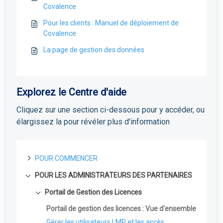
Covalence
Pour les clients : Manuel de déploiement de
Covalence
La page de gestion des données
Explorez le Centre d'aide
Cliquez sur une section ci-dessous pour y accéder, ou
élargissez la pour révéler plus d'information
POUR COMMENCER
POUR LES ADMINISTRATEURS DES PARTENAIRES
A propos de Field Effect MDR
Comment fonctionne le Field Effect MDR
Portail de Gestion des Licences
Niveaux de service de Field Effect MDR
Portail de gestion des licences : Vue d'ensemble
Gérer les utilisateurs LMP et les accès