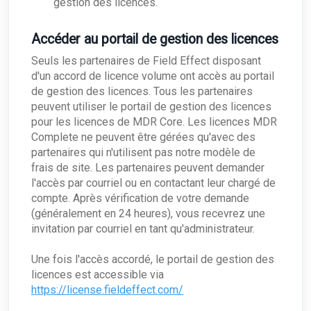
gestion des licences.
Zendesk
Inviter des Utilisateurs
Gestion des données
Modification des autorisations utilisateur
Accéder au portail de gestion des licences
La page de gestion des données
Surveillance de l'informatique en nuage et
intégrations
Authentification unique (SSO)
Seuls les partenaires de Field Effect disposant
Syslogs et Field Effect MDR
d'un accord de licence volume ont accès au portail
La page des intégrations : Vue d'ensemble
Gestion antivirus
de gestion des licences. Tous les partenaires
Gestion des antivirus : Vue d'ensemble
Soutien
peuvent utiliser le portail de gestion des licences
Activation de la gestion de l'antivirus
pour les licences de MDR Core. Les licences MDR
Téléchargement de fichiers sur le portail MDR
Complete ne peuvent être gérées qu'avec des
partenaires qui n'utilisent pas notre modèle de
frais de site. Les partenaires peuvent demander
l'accès par courriel ou en contactant leur chargé de
compte. Après vérification de votre demande
(généralement en 24 heures), vous recevrez une
invitation par courriel en tant qu'administrateur.
Une fois l'accès accordé, le portail de gestion des
licences est accessible via
https://license.fieldeffect.com/