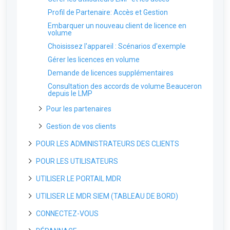
Profil de Partenaire: Accès et Gestion
Embarquer un nouveau client de licence en
volume
Choisissez l'appareil : Scénarios d'exemple
Gérer les licences en volume
Demande de licences supplémentaires
Consultation des accords de volume Beauceron
depuis le LMP
Pour les partenaires
Pour les partenaires : Guide de déploiement de
Gestion de vos clients
Covalence
Le sélecteur d'organisation pour les partenaires
POUR LES ADMINISTRATEURS DES CLIENTS
Le point de vue des clients pour les partenaires
POUR LES UTILISATEURS
Commencer
Paramètres par défaut pour les partenaires
Premières étapes
UTILISER LE PORTAIL MDR
Déploiement du service MDR
Commencer
Départ des clients (pour les partenaires)
Protéger votre premier point d’accès
Création d'un compte sur le portail
Premiers étapes
UTILISER LE MDR SIEM (TABLEAU DE BORD)
Déploiement de l'agent
Naviguer sur le portail
Déploiement de votre premier capteur réseau
Accéder au portail MDR pour la première fois
Appareils de points d’accès : Aperçu
L'encadré pour les clients
CONNECTEZ-VOUS
Déploiement des capteurs
Paramètres du profil
Naviguez l'appareil
Le processes d'accueil
Préférences de l'agent Endpoint
L'encadré pour les partenaires
La page de profil
Se connecter au MDR SIEM