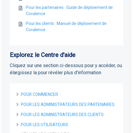
Pour les partenaires : Guide de déploiement de
Covalence
Pour les clients : Manuel de déploiement de
Covalence
Explorez le Centre d'aide
Cliquez sur une section ci-dessous pour y accéder, ou
élargissez la pour révéler plus d'information
POUR COMMENCER
POUR LES ADMINISTRATEURS DES PARTENAIRES
A propos de Field Effect MDR
Comment fonctionne le Field Effect MDR
POUR LES ADMINISTRATEURS DES CLIENTS
Portail de Gestion des Licences
Niveaux de service de Field Effect MDR
Portail de gestion des licences : Vue d'ensemble
POUR LES UTILISATEURS
Pour les partenaires
Commencer
Gérer les utilisateurs LMP et les accès