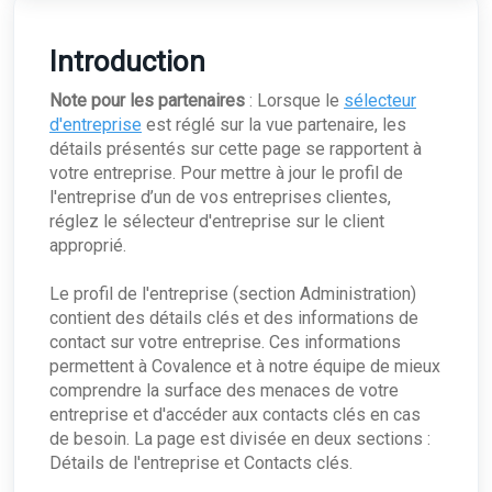
La Page d'état de l'appareil
Exigences en matière de politique d'audit pour
Maintenance générale
ARO
le Field Effect MDR
Obtenir votre identifiant d'organisation
Utilisation de la console de gestion de l'appareil
Démarrage rapide : Valider votre installation de
What's the difference between Resolving and
Réponse active
Covalence
Dismissing an ARO?
Introduction
Comment gérer la réponse active pour un seul
Agents de points terminaux
Validation du critère de covalence
ARO: Vulnerable Software Detected - Overview
point de endpoint ?
Note pour les partenaires
: Lorsque le
sélecteur
Exceptions au pare-feu pour les équipements
ARO : Protocole RDP observé
Événements Windows enregistrés par l'agent
Données supplémentaires
d'entreprise
est réglé sur la vue partenaire, les
réseau et les endpoint agents
Endpoint
détails présentés sur cette page se rapportent à
Tableaux de données supplémentaires -
Systèmes d'exploitation obsolètes et en fin de
votre entreprise. Pour mettre à jour le profil de
vie
l'entreprise d’un de vos entreprises clientes,
Tableau de données complémentaires :
réglez le sélecteur d'entreprise sur le client
Logiciels vulnérables
approprié.
Le profil de l'entreprise (section Administration)
contient des détails clés et des informations de
contact sur votre entreprise. Ces informations
permettent à Covalence et à notre équipe de mieux
comprendre la surface des menaces de votre
entreprise et d'accéder aux contacts clés en cas
de besoin. La page est divisée en deux sections :
Détails de l'entreprise et Contacts clés.