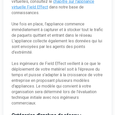
virtuelles, consultez le
chapitre sur l'appliance
Modification des autorisations utilisateur
virtuelle Field Effect
La page de gestion des données
dans notre base de
Surveillance de l'informatique en nuage et
intégrations
Authentification unique (SSO)
connaissances.
Syslogs et Field Effect MDR
La page des intégrations : Vue d'ensemble
Gestion antivirus
Une fois en place, l'appliance commence
Gestion des antivirus : Vue d'ensemble
Soutien
immédiatement à capturer et à stocker tout le trafic
Activation de la gestion de l'antivirus
de paquets quittant et entrant dans le réseau.
Téléchargement de fichiers sur le portail MDR
L'appliance collecte également les données qui lui
sont envoyées par les agents des points
d'extrémité.
Les ingénieurs de Field Effect veillent à ce que le
déploiement de votre matériel soit à l'épreuve du
temps et puisse s'adapter à la croissance de votre
entreprise en proposant plusieurs modèles
d'appliances. Le modèle qui convient à votre
organisation sera déterminé lors de l'évaluation
technique initiale avec nos ingénieurs
commerciaux.