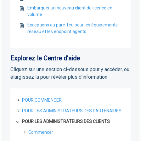
Embarquer un nouveau client de licence en
volume
Exceptions au pare-feu pour les équipements
réseau et les endpoint agents
Explorez le Centre d'aide
Cliquez sur une section ci-dessous pour y accéder, ou
élargissez la pour révéler plus d'information
POUR COMMENCER
POUR LES ADMINISTRATEURS DES PARTENAIRES
A propos de Field Effect MDR
Comment fonctionne le Field Effect MDR
POUR LES ADMINISTRATEURS DES CLIENTS
Portail de Gestion des Licences
Niveaux de service de Field Effect MDR
Portail de gestion des licences : Vue d'ensemble
Pour les partenaires
Commencer
Gérer les utilisateurs LMP et les accès