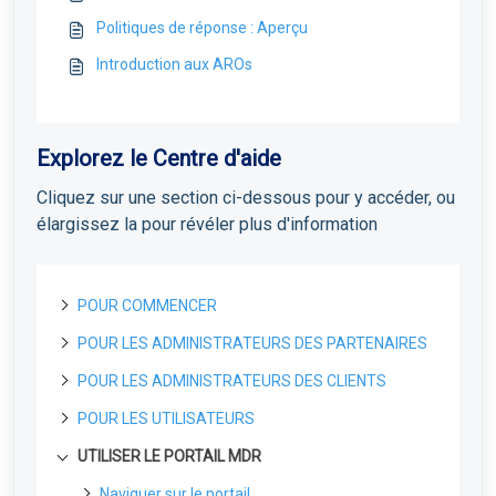
Politiques de réponse : Aperçu
Introduction aux AROs
Explorez le Centre d'aide
Cliquez sur une section ci-dessous pour y accéder, ou
élargissez la pour révéler plus d'information
POUR COMMENCER
POUR LES ADMINISTRATEURS DES PARTENAIRES
A propos de Field Effect MDR
Comment fonctionne le Field Effect MDR
POUR LES ADMINISTRATEURS DES CLIENTS
Portail de Gestion des Licences
Niveaux de service de Field Effect MDR
Portail de gestion des licences : Vue d'ensemble
POUR LES UTILISATEURS
Pour les partenaires
Commencer
Gérer les utilisateurs LMP et les accès
Pour les partenaires : Guide de déploiement de
Premières étapes
UTILISER LE PORTAIL MDR
Gestion de vos clients
Déploiement du service MDR
Commencer
Covalence
Profil de Partenaire: Accès et Gestion
Protéger votre premier point d’accès
Le sélecteur d'organisation pour les partenaires
Création d'un compte sur le portail
Premiers étapes
Déploiement de l'agent
Naviguer sur le portail