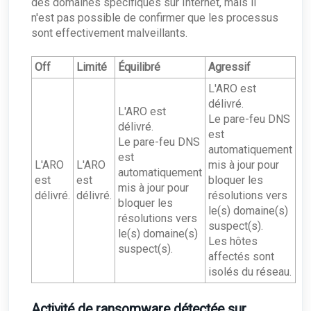
des domaines spécifiques sur Internet, mais il
n'est pas possible de confirmer que les processus
sont effectivement malveillants.
Off
Limité
Équilibré
Agressif
L'ARO est
délivré.
L'ARO est
Le pare-feu DNS
délivré.
est
Le pare-feu DNS
automatiquement
est
L'ARO
L'ARO
mis à jour pour
automatiquement
est
est
bloquer les
mis à jour pour
délivré.
délivré.
résolutions vers
bloquer les
le(s) domaine(s)
résolutions vers
suspect(s).
le(s) domaine(s)
Les hôtes
suspect(s).
affectés sont
isolés du réseau.
Activité de ransomware détectée sur