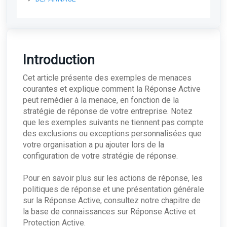
Détection de l'IA
API Field Effect : Aperçu
Gestion des appareils
Field Effect
Création d’une clé API
La Page d'état de l'appareil
Exigences en matière de politique d'audit pour
Maintenance générale
ARO
le Field Effect MDR
Obtenir votre identifiant d'organisation
Utilisation de la console de gestion de l'appareil
Démarrage rapide : Valider votre installation de
What's the difference between Resolving and
Réponse active
Covalence
Dismissing an ARO?
Introduction
Comment gérer la réponse active pour un seul
Agents de points terminaux
Validation du critère de covalence
ARO: Vulnerable Software Detected - Overview
point de endpoint ?
Cet article présente des exemples de menaces
Exceptions au pare-feu pour les équipements
ARO : Protocole RDP observé
Événements Windows enregistrés par l'agent
Données supplémentaires
courantes et explique comment la Réponse Active
réseau et les endpoint agents
Endpoint
peut remédier à la menace, en fonction de la
Tableaux de données supplémentaires -
Systèmes d'exploitation obsolètes et en fin de
stratégie de réponse de votre entreprise. Notez
vie
que les exemples suivants ne tiennent pas compte
Tableau de données complémentaires :
des exclusions ou exceptions personnalisées que
Logiciels vulnérables
votre organisation a pu ajouter lors de la
configuration de votre stratégie de réponse.
Pour en savoir plus sur les actions de réponse, les
politiques de réponse et une présentation générale
sur la Réponse Active, consultez notre chapitre de
la base de connaissances sur Réponse Active et
Protection Active.