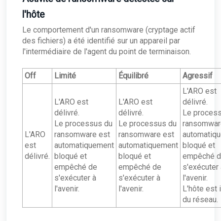
l'hôte
Le comportement d'un ransomware (cryptage actif
des fichiers) a été identifié sur un appareil par
l'intermédiaire de l'agent du point de terminaison.
Off
Limité
Équilibré
Agressif
L'ARO est
L'ARO est
L'ARO est
délivré.
délivré.
délivré.
Le proces
Le processus du
Le processus du
ransomwar
L'ARO
ransomware est
ransomware est
automatiq
est
automatiquement
automatiquement
bloqué et
délivré.
bloqué et
bloqué et
empêché 
empêché de
empêché de
s'exécuter 
s'exécuter à
s'exécuter à
l'avenir.
l'avenir.
l'avenir.
L'hôte est 
du réseau.