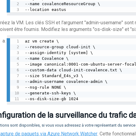
--name covalenceResourceGroup \

--location eastus
réez la VM. Les clés SSH et l'argument "admin-username" sont rem
oivent être fournis. Modifiez les arguments "os-disk-size" et "si
az vm create \

--resource-group cloud-init \

--assign-identity [system] \

--name Covalence \

--image canonical:0001-com-ubuntu-server-focal
--custom-data cloud-init-covalence.txt \

--size Standard_E4s_v3 \

--admin-username covalence-admin \

--nsg-rule NONE \

--generate-ssh-keys \

--os-disk-size-gb 1024
figuration de la surveillance du trafic 
ions sont disponibles, si vous vous adressez à votre représentant du service 
apture de paquets via Azure Network Watcher
. Cette fonctionna