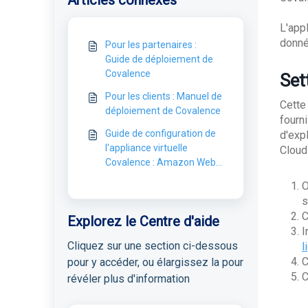
Articles connexes
L'app
donné
Pour les partenaires :
Guide de déploiement de
Covalence
Set
Pour les clients : Manuel de
Cette 
déploiement de Covalence
fourni
Guide de configuration de
d'exp
l'appliance virtuelle
Cloud
Covalence : Amazon Web
Services
O
s
C
Explorez le Centre d'aide
I
Cliquez sur une section ci-dessous
l
C
pour y accéder, ou élargissez la pour
C
révéler plus d'information