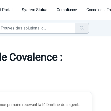
t Portal
System Status
Compliance
Connexion
Fr
lle Covalence :
ance primaire recevant la télémétrie des agents