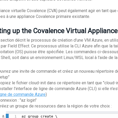
liance virtuelle Covalence (CVA) peut également agir en tant que 
es à une appliance Covalence primaire existante.
ting up the Covalence Virtual Appliance
section décrit le processus de création d'une VM Azure, en utilisa
 par Field Effect. Ce processus utilise la CLI Azure afin que la t
loitation (OS) puisse être spécifiée. Les commandes ci-dessous 
 Shell, soit dans un environnement Linux/WSL local à l'aide de l
uvrez une invite de commande et créez un nouveau répertoire de 
etup"
opiez le fichier cloud-init dans ce répertoire en tant que "cloud-i
nstaller l'interface de ligne de commande Azure (CLI) si elle n'est
igne de commande Azure
)
onnexion : "az login"
réez un groupe de ressources dans la région de votre choix :
az group create \
