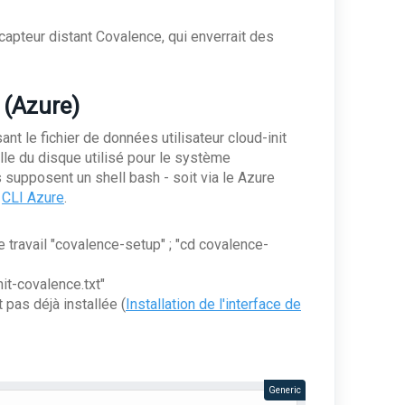
capteur distant Covalence, qui enverrait des
 (Azure)
nt le fichier de données utilisateur cloud-init
aille du disque utilisé pour le système
supposent un shell bash - soit via le Azure
a
CLI Azure
.
travail "covalence-setup" ; "cd covalence-
nit-covalence.txt"
 pas déjà installée (
Installation de l'interface de
Generic