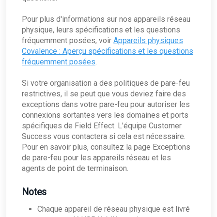
Page du profil de service : Vue d'ensemble
Contacts en cas d'escalade
Duo
[DRAFT] Contrôle de l'utilisation de l'IA
Le profil de surveillance : vue d'ensemble
Okta
Contacts en cas d'escalade
Pour plus d'informations sur nos appareils réseau
Gestion des utilisateurs
physique, leurs spécifications et les questions
Zendesk
Inviter des Utilisateurs
Gestion des données
fréquemment posées, voir
Appareils physiques
Modification des autorisations utilisateur
Covalence : Aperçu spécifications et les questions
La page de gestion des données
Surveillance de l'informatique en nuage et
intégrations
Authentification unique (SSO)
fréquemment posées
.
Syslogs et Field Effect MDR
La page des intégrations : Vue d'ensemble
Gestion antivirus
Si votre organisation a des politiques de pare-feu
Gestion des antivirus : Vue d'ensemble
Soutien
restrictives, il se peut que vous deviez faire des
Activation de la gestion de l'antivirus
exceptions dans votre pare-feu pour autoriser les
Téléchargement de fichiers sur le portail MDR
connexions sortantes vers les domaines et ports
spécifiques de Field Effect. L'équipe Customer
Success vous contactera si cela est nécessaire.
Pour en savoir plus, consultez la page Exceptions
de pare-feu pour les appareils réseau et les
agents de point de terminaison.
Notes
Chaque appareil de réseau physique est livré