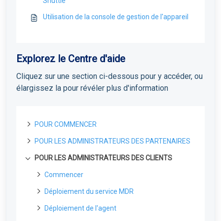
Shuttle
Utilisation de la console de gestion de l'appareil
Explorez le Centre d'aide
Cliquez sur une section ci-dessous pour y accéder, ou
élargissez la pour révéler plus d'information
POUR COMMENCER
POUR LES ADMINISTRATEURS DES PARTENAIRES
A propos de Field Effect MDR
Comment fonctionne le Field Effect MDR
POUR LES ADMINISTRATEURS DES CLIENTS
Portail de Gestion des Licences
Niveaux de service de Field Effect MDR
Portail de gestion des licences : Vue d'ensemble
Pour les partenaires
Commencer
Gérer les utilisateurs LMP et les accès
Pour les partenaires : Guide de déploiement de
Premières étapes
Gestion de vos clients
Déploiement du service MDR
Covalence
Profil de Partenaire: Accès et Gestion
Protéger votre premier point d’accès
Le sélecteur d'organisation pour les partenaires
Création d'un compte sur le portail
Déploiement de l'agent
Embarquer un nouveau client de licence en
Déploiement de votre premier capteur réseau
volume
Le point de vue des clients pour les partenaires
Accéder au portail MDR pour la première fois