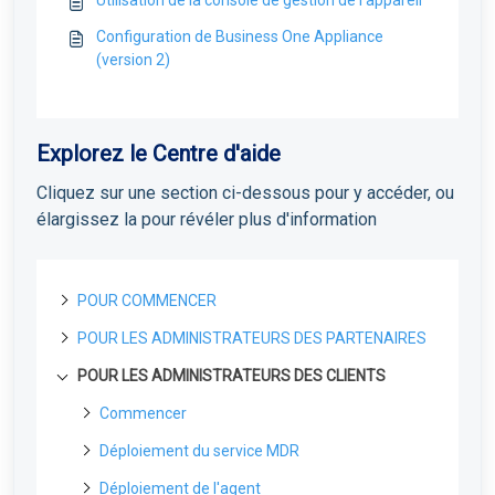
Configuration de Business One Appliance
(version 2)
Explorez le Centre d'aide
Cliquez sur une section ci-dessous pour y accéder, ou
élargissez la pour révéler plus d'information
POUR COMMENCER
POUR LES ADMINISTRATEURS DES PARTENAIRES
A propos de Field Effect MDR
Comment fonctionne le Field Effect MDR
POUR LES ADMINISTRATEURS DES CLIENTS
Portail de Gestion des Licences
Niveaux de service de Field Effect MDR
Portail de gestion des licences : Vue d'ensemble
Pour les partenaires
Commencer
Gérer les utilisateurs LMP et les accès
Pour les partenaires : Guide de déploiement de
Premières étapes
Gestion de vos clients
Déploiement du service MDR
Covalence
Profil de Partenaire: Accès et Gestion
Protéger votre premier point d’accès
Le sélecteur d'organisation pour les partenaires
Création d'un compte sur le portail
Déploiement de l'agent
Embarquer un nouveau client de licence en